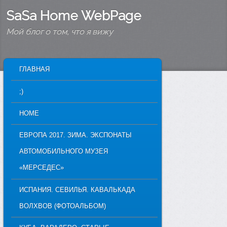
SaSa Home WebPage
Мой блог о том, что я вижу
MAIN MENU
ГЛАВНАЯ
SKIP TO PRIMARY CONTENT
SKIP TO SECONDARY CONTENT
;)
HOME
ЕВРОПА 2017. ЗИМА. ЭКСПОНАТЫ
АВТОМОБИЛЬНОГО МУЗЕЯ
«МЕРСЕДЕС»
ИСПАНИЯ. СЕВИЛЬЯ. КАВАЛЬКАДА
ВОЛХВОВ (ФОТОАЛЬБОМ)