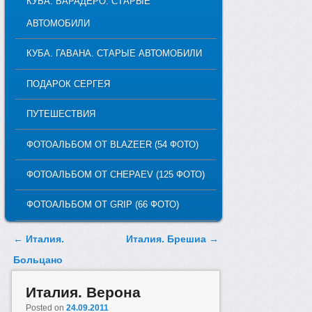
КУБА. ВАРАДЕРО. СТАРЫЕ
АВТОМОБИЛИ
КУБА. ГАВАНА. СТАРЫЕ АВТОМОБИЛИ
ПОДАРОК СЕРГЕЯ
ПУТЕШЕСТВИЯ
ФОТОАЛЬБОМ ОТ BLAZEER (54 ФОТО)
ФОТОАЛЬБОМ ОТ CHEPAEV (125 ФОТО)
ФОТОАЛЬБОМ ОТ GRIP (66 ФОТО)
Post navigation
←
Италия.
Италия. Брешиа
→
Больцано
Италия. Верона
Posted on
24.09.2011