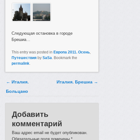
Следующая остановка в городе
Брешиа…
This entry was posted in
Европа 2011. Осень
,
Путешествия
by
SaSa
. Bookmark the
permalink
.
Post navigation
←
Италия.
Италия. Брешиа
→
Больцано
Добавить
комментарий
Ваш адрес email не будет опубликован.
Обязательные поля помечены
*