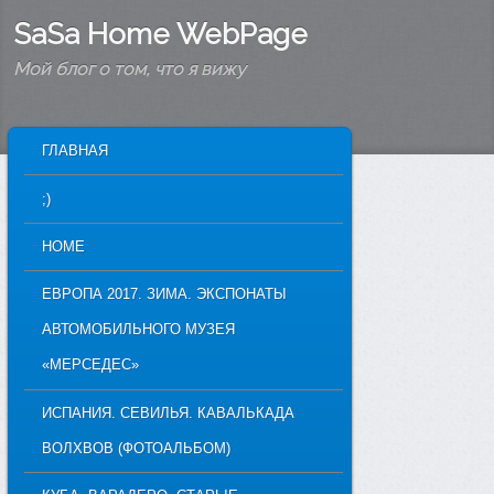
SaSa Home WebPage
Мой блог о том, что я вижу
MAIN MENU
ГЛАВНАЯ
SKIP TO PRIMARY CONTENT
SKIP TO SECONDARY CONTENT
;)
HOME
ЕВРОПА 2017. ЗИМА. ЭКСПОНАТЫ
АВТОМОБИЛЬНОГО МУЗЕЯ
«МЕРСЕДЕС»
ИСПАНИЯ. СЕВИЛЬЯ. КАВАЛЬКАДА
ВОЛХВОВ (ФОТОАЛЬБОМ)