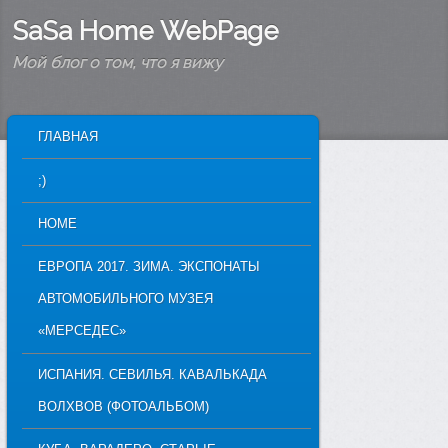
SaSa Home WebPage
Мой блог о том, что я вижу
MAIN MENU
ГЛАВНАЯ
SKIP TO PRIMARY CONTENT
SKIP TO SECONDARY CONTENT
;)
HOME
ЕВРОПА 2017. ЗИМА. ЭКСПОНАТЫ
АВТОМОБИЛЬНОГО МУЗЕЯ
«МЕРСЕДЕС»
ИСПАНИЯ. СЕВИЛЬЯ. КАВАЛЬКАДА
ВОЛХВОВ (ФОТОАЛЬБОМ)