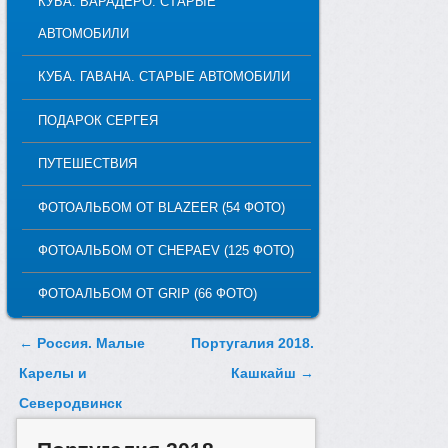
КУБА. ВАРАДЕРО. СТАРЫЕ
АВТОМОБИЛИ
КУБА. ГАВАНА. СТАРЫЕ АВТОМОБИЛИ
ПОДАРОК СЕРГЕЯ
ПУТЕШЕСТВИЯ
ФОТОАЛЬБОМ ОТ BLAZEER (54 ФОТО)
ФОТОАЛЬБОМ ОТ CHEPAEV (125 ФОТО)
ФОТОАЛЬБОМ ОТ GRIP (66 ФОТО)
Post navigation
←
Россия. Малые
Португалия 2018.
Карелы и
Кашкайш
→
Северодвинск